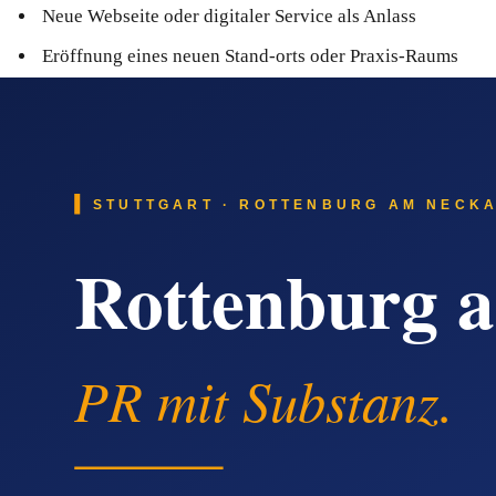
Neue Webseite oder digitaler Service als Anlass
Eröffnung eines neuen Stand-orts oder Praxis-Raums
Wichtig ist, dass jede Pressemitteilung einen klaren Aufhän
bietet.
Was die Verschiebung von Google zu KI
Suchanfragen verlagern sich messbar in Richtung KI-Antwort-
oder 'Wer ist auf XY in Neuwirtshaus spezialisiert'. Diese Sy
zweite Stärke aus: Sie wird nicht nur in Google sichtbar, sond
Suchanfragen, bei denen Neuwirtshaus-An
Typische Online-Such-Phrasen, bei denen ein Neuwirtshaus-An