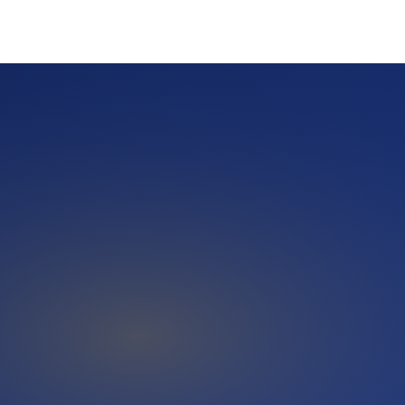
che und KI-Antwort-Systeme einen nachvollziehbaren Inhalt
Fragen wie 'Welche guten Anbieter gibt es in Neuwirtshaus'
en Quellen — und genau dort spielt eine Pressemitteilung ihre