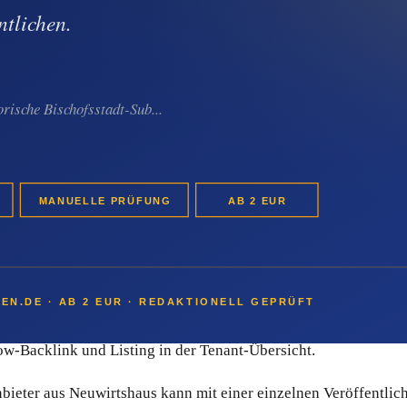
Schritt
uwirtshaus-Anbieter den klassischen PR-Aufwand ab:
e starten bei 2 EUR pro Pressemitteilung.
ionell erstellen lassen.
aktion.
w-Backlink und Listing in der Tenant-Übersicht.
ieter aus Neuwirtshaus kann mit einer einzelnen Veröffentlic