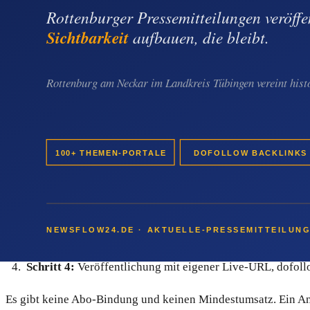
"Pressemitteilung Neuwirtshaus"
"PR Stuttgart Neuwirtshaus"
"Backlink Neuwirtshaus Newsroom"
So läuft die Veröffentlichung Schritt für 
Der Ablauf ist bewusst einfach gehalten und nimmt einem Ne
Schritt 1:
Passendes Paket im Online-Shop kaufen — Paket
Schritt 2:
Text und Bild liefern oder gegen Aufpreis redakt
Schritt 3:
Redaktionelle Prüfung durch die Newsflow-Red
Schritt 4:
Veröffentlichung mit eigener Live-URL, dofollo
Es gibt keine Abo-Bindung und keinen Mindestumsatz. Ein Anb