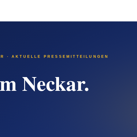
ger hat — eine eigene Geschichte, die für Auftraggeber-Recher
-Antworten bedeutet
Systeme. ChatGPT, Gemini, Perplexity und Claude beantworten 
steme ziehen ihre Informationen aus redaktionell veröffentlicht
ern fließt in die Antwort-Datenbasis der KI-Systeme ein.
bieter erscheinen sollten
bieter sichtbar werden sollte: