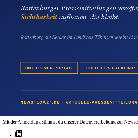
Tags:
KI Affiliate Agents Boni
KI Affiliate Agents
800000 Playbook
Florian Schäfer
Nischenhai
Stuttgart News
-Newsletter abonnieren
Erhalte aktuelle Storys und Hintergrund-Berichte kostenlos in dein Po
Newsletter abonnieren
Mit der Anmeldung stimmst du unserer Datenverarbeitung zur Newslett