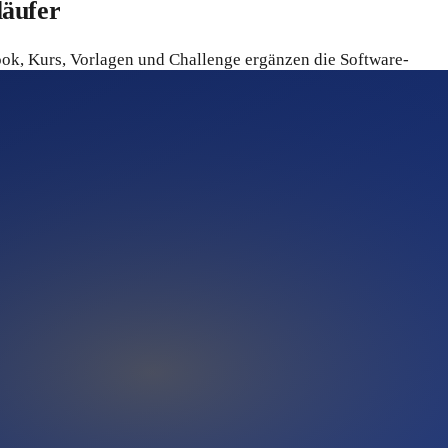
äufer
book, Kurs, Vorlagen und Challenge ergänzen die Software-
Eigene Ergebnisse hängen von Nischenwahl, Umsetzung und
generiert, macht keine Provisionen – unabhängig vom Tool.
et in der Praxis zu testen, bevor eine endgültige
Paket echten Mehrwert. Für passive Einkommensfantasien ohne