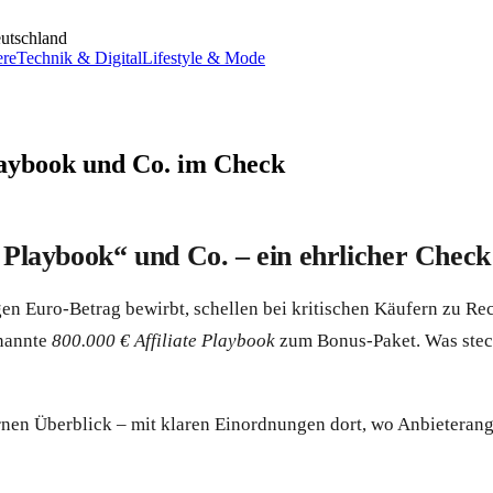
utschland
ere
Technik & Digital
Lifestyle & Mode
Playbook und Co. im Check
€ Playbook“ und Co. – ein ehrlicher Check
gen Euro-Betrag bewirbt, schellen bei kritischen Käufern zu R
enannte
800.000 € Affiliate Playbook
zum Bonus-Paket. Was steckt
ternen Überblick – mit klaren Einordnungen dort, wo Anbietera