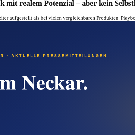
mit realem Potenzial – aber kein Selbstl
eiter aufgestellt als bei vielen vergleichbaren Produkten. Play
und motivational.
in Best-Case-Szenario und sind kein Einkommensversprechen. 
Paket ersetzt den Aufbau von Reichweite. Wer keine Besucher 
 die Boni kritisch prüfen möchte, hat einen Monat Zeit, das Pak
gen wollen und einen strukturierten Rahmen suchen, bietet das 
ch.