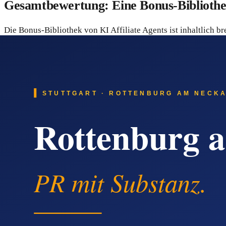
Gesamtbewertung: Eine Bonus-Bibliothek 
Die Bonus-Bibliothek von KI Affiliate Agents ist inhaltlich br
Nutzung auf unterschiedlichen Ebenen: strategisch, operativ 
Drei Punkte sollten Kaufinteressierte klar vor Augen haben:
800.000 € sind eine Anbieter-Angabe.
Sie illustrieren e
Ausdauer ab.
Traffic ist Eigenleistung.
Keine Software und kein Bonus-
Die 30-Tage-Geld-zurück-Garantie senkt das Risiko.
Wer
Entscheidung fällt.
Für Menschen, die ernsthaft ins Affiliate-Marketing einstei
eigene Arbeit ist es das falsche Produkt – wie jedes andere au